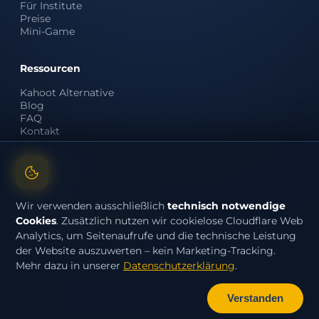
Für Institute
Preise
Mini-Game
Ressourcen
Kahoot Alternative
Blog
FAQ
Kontakt
Rechtliches
Impressum
Datenschutz
Wir verwenden ausschließlich
technisch notwendige
Datenschutz App/Studio
Cookies
. Zusätzlich nutzen wir cookielose Cloudflare Web
AGB App
Analytics, um Seitenaufrufe und die technische Leistung
der Website auszuwerten – kein Marketing-Tracking.
Mehr dazu in unserer
Datenschutzerklärung
.
© 2026 Learn Battle. Alle Rechte vorbehalten.
Verstanden