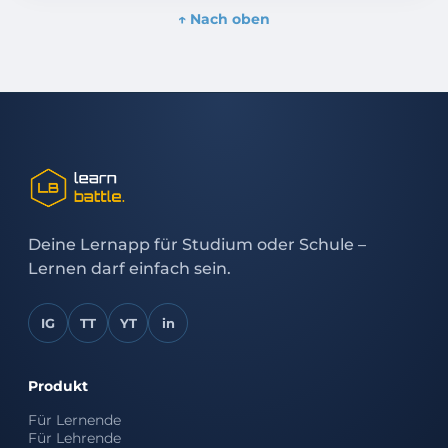
↑ Nach oben
Deine Lernapp für Studium oder Schule –
Lernen darf einfach sein.
IG
TT
YT
in
Produkt
Für Lernende
Für Lehrende